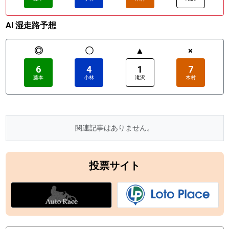
AI 湿走路予想
◎
〇
▲
×
6
4
1
7
藤本
小林
滝沢
木村
関連記事はありません。
投票サイト