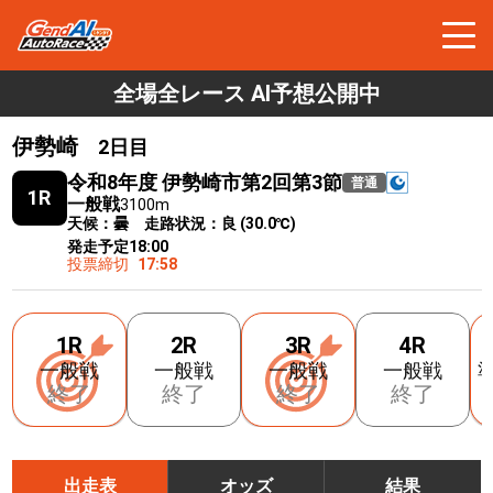
全場全レース AI予想公開中
伊勢崎
2日目
令和8年度 伊勢崎市第2回第3節
普通
1R
一般戦
3100m
天候：曇 走路状況：良 (30.0℃)
発走予定
18:00
投票締切
17:58
1R
2R
3R
4R
一般戦
一般戦
一般戦
一般戦
終了
終了
終了
終了
出走表
オッズ
結果