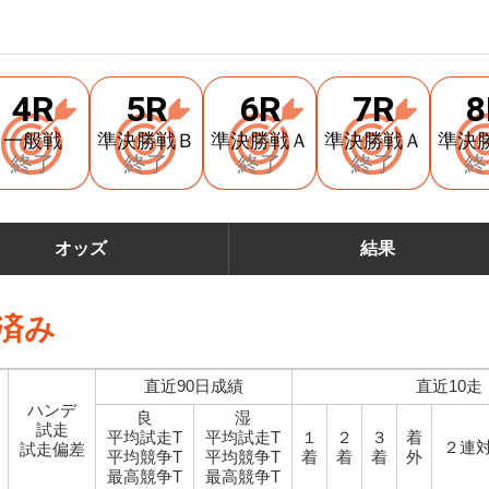
4R
5R
6R
7R
8
一般戦
準決勝戦Ｂ
準決勝戦Ａ
準決勝戦Ａ
準決
終了
終了
終了
終了
終
オッズ
結果
済み
直近90日成績
直近10走
ハンデ
良
湿
試走
平均試走T
平均試走T
１
２
３
着
２連
試走偏差
平均競争T
平均競争T
着
着
着
外
最高競争T
最高競争T