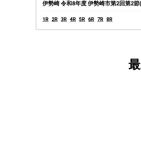
伊勢崎 令和8年度 伊勢崎市第2回第2節(
1R
2R
3R
4R
5R
6R
7R
8R
最