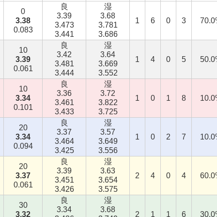
良
湿
0
3.39
3.68
3.38
1
6
0
3
70.
3.473
3.781
0.083
3.441
3.686
良
湿
10
3.42
3.64
3.39
1
4
0
5
50.
3.481
3.669
0.061
3.444
3.552
良
湿
10
3.36
3.72
3.34
1
0
1
8
10.
3.461
3.822
0.101
3.433
3.725
良
湿
20
3.37
3.57
3.34
1
0
2
7
10.
3.464
3.649
0.094
3.425
3.556
良
湿
20
3.39
3.63
3.37
2
4
0
4
60.
3.451
3.654
0.061
3.426
3.575
良
湿
30
3.34
3.68
3.32
2
1
1
6
30.