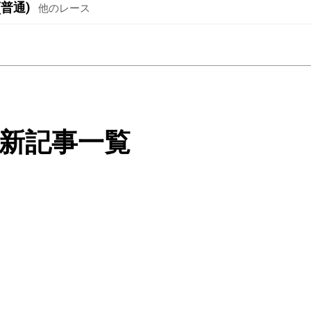
普通)
他のレース
新記事一覧