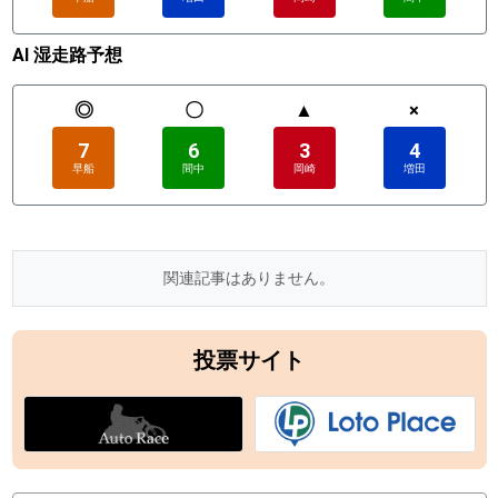
AI 湿走路予想
◎
〇
▲
×
7
6
3
4
早船
間中
岡崎
増田
関連記事はありません。
投票サイト