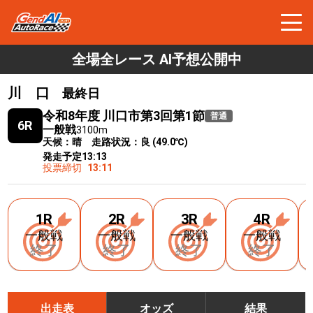
全場全レース AI予想公開中
川 口
最終日
令和8年度 川口市第3回第1節
普通
6R
一般戦
3100m
天候：晴 走路状況：良 (49.0℃)
発走予定
13:13
投票締切
13:11
1R
2R
3R
4R
一般戦
一般戦
一般戦
一般戦
終了
終了
終了
終了
出走表
オッズ
結果