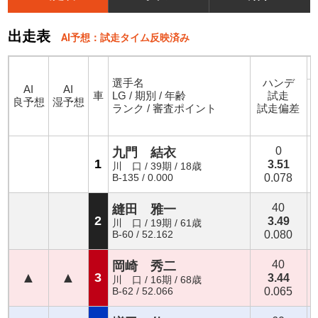
出走表
AI予想：試走タイム反映済み
選手名
ハンデ
AI
AI
車
LG / 期別 / 年齢
試走
良予想
湿予想
ランク / 審査ポイント
試走偏差
0
九門 結衣
1
3.51
川 口 / 39期 / 18歳
B-135 / 0.000
0.078
40
縫田 雅一
2
3.49
川 口 / 19期 / 61歳
B-60 / 52.162
0.080
40
岡崎 秀二
▲
▲
3
3.44
川 口 / 16期 / 68歳
B-62 / 52.066
0.065