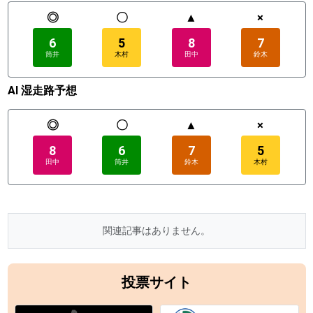
◎
〇
▲
×
6
5
8
7
筒井
木村
田中
鈴木
AI 湿走路予想
◎
〇
▲
×
8
6
7
5
田中
筒井
鈴木
木村
関連記事はありません。
投票サイト