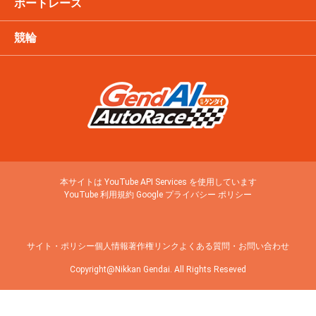
ボートレース
競輪
本サイトは YouTube API Services を使用しています
YouTube 利用規約
Google プライバシー ポリシー
サイト・ポリシー
個人情報
著作権
リンク
よくある質問・お問い合わせ
Copyright@Nikkan Gendai. All Rights Reseved