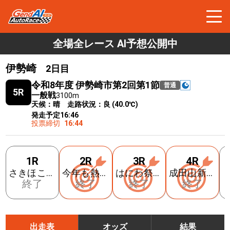
全場全レース AI予想公開中
伊勢崎
2日目
令和8年度 伊勢崎市第2回第1節
普通
5R
一般戦
3100m
天候：晴 走路状況：良 (40.0℃)
発走予定
16:46
投票締切
16:44
1R
2R
3R
4R
さきほこれしいなさちこ
今年も熱くもえる成田杯
はにわ祭で古代人降臨
成田山新勝寺杯
終了
終了
終了
終了
出走表
オッズ
結果