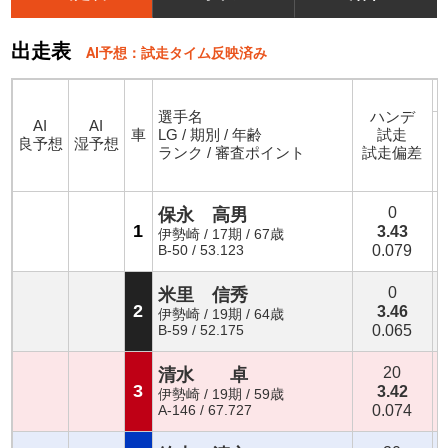
出走表
AI予想：試走タイム反映済み
選手名
ハンデ
AI
AI
車
LG / 期別 / 年齢
試走
良予想
湿予想
ランク / 審査ポイント
試走偏差
0
保永 高男
1
3.43
伊勢崎 / 17期 / 67歳
B-50 / 53.123
0.079
0
米里 信秀
2
3.46
伊勢崎 / 19期 / 64歳
B-59 / 52.175
0.065
20
清水 卓
3
3.42
伊勢崎 / 19期 / 59歳
A-146 / 67.727
0.074