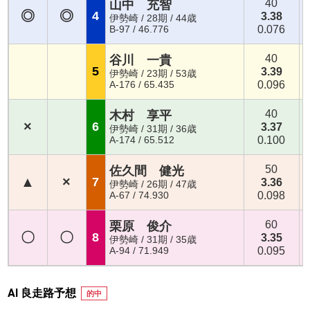
40
山中 充智
◎
◎
4
3.38
伊勢崎 / 28期 / 44歳
B-97 / 46.776
0.076
40
谷川 一貴
5
3.39
伊勢崎 / 23期 / 53歳
A-176 / 65.435
0.096
40
木村 享平
×
6
3.37
伊勢崎 / 31期 / 36歳
A-174 / 65.512
0.100
50
佐久間 健光
▲
×
7
3.36
伊勢崎 / 26期 / 47歳
A-67 / 74.930
0.098
60
栗原 俊介
〇
〇
8
3.35
伊勢崎 / 31期 / 35歳
A-94 / 71.949
0.095
AI 良走路予想
的中