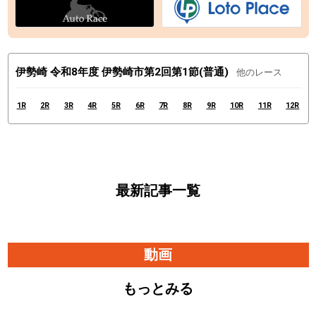
伊勢崎 令和8年度 伊勢崎市第2回第1節(普通)
他のレース
1R
2R
3R
4R
5R
6R
7R
8R
9R
10R
11R
12R
最新記事一覧
動画
もっとみる