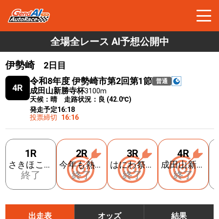
全場全レース AI予想公開中
伊勢崎
2日目
令和8年度 伊勢崎市第2回第1節
普通
4R
成田山新勝寺杯
3100m
天候：晴 走路状況：良 (42.0℃)
発走予定
16:18
投票締切
16:16
1R
2R
3R
4R
さきほこれしいなさちこ
今年も熱くもえる成田杯
はにわ祭で古代人降臨
成田山新勝寺杯
終了
終了
終了
終了
出走表
オッズ
結果