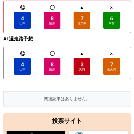
◎
〇
▲
×
4
8
7
6
山中
栗原
佐久間
木村
AI 湿走路予想
◎
〇
▲
×
4
8
3
7
山中
栗原
矢内
佐久間
関連記事はありません。
投票サイト