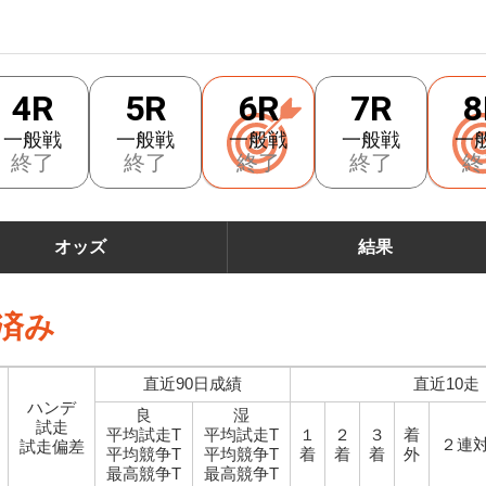
4R
5R
6R
7R
8
一般戦
一般戦
一般戦
一般戦
一
終了
終了
終了
終了
終
オッズ
結果
済み
直近90日成績
直近10走
ハンデ
良
湿
試走
平均試走T
平均試走T
１
２
３
着
２連
試走偏差
平均競争T
平均競争T
着
着
着
外
最高競争T
最高競争T