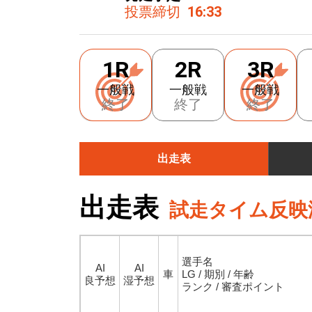
投票締切
16:33
1R
2R
3R
一般戦
一般戦
一般戦
終了
終了
終了
出走表
出走表
試走タイム反映
選手名
AI
AI
車
LG / 期別 / 年齢
良予想
湿予想
ランク / 審査ポイント