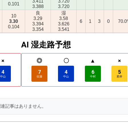
3.411
3.720
0.101
3.388
3.720
良
湿
10
3.29
3.58
3.30
6
1
3
0
70.
3.394
3.626
0.104
3.354
3.541
AI 湿走路予想
×
◎
〇
▲
×
4
7
4
6
5
中山
佐藤
中山
中村
若井
関連記事はありません。