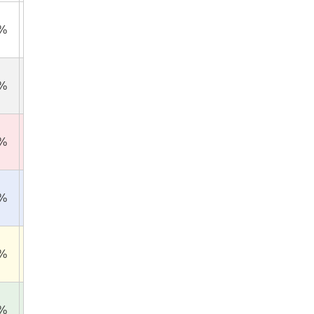
0%
60.0%
8
3
3
12
42.3%
53.8%
30.
0%
40.0%
1
5
1
14
28.6%
33.3%
27.
0%
70.0%
3
2
5
19
16.7%
33.3%
22.
0%
20.0%
3
3
2
22
20.0%
26.7%
33.
0%
60.0%
8
10
5
9
54.5%
69.7%
53.
0%
90.0%
13
3
5
8
55.2%
72.4%
50.