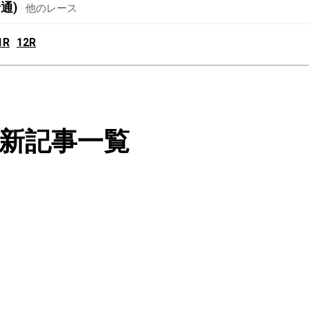
通)
他のレース
1R
12R
新記事一覧