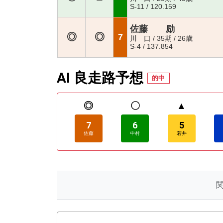
S-11 / 120.159
佐藤 励
◎
◎
7
川 口 / 35期 / 26歳
S-4 / 137.854
AI 良走路予想
的中
◎
〇
▲
7
6
5
佐藤
中村
若井