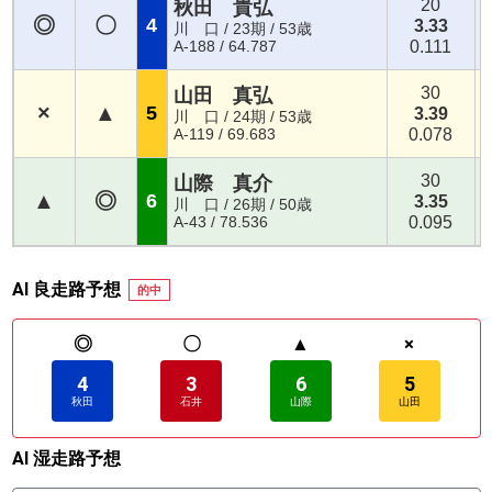
20
秋田 貴弘
◎
〇
4
3.33
川 口 / 23期 / 53歳
A-188 / 64.787
0.111
30
山田 真弘
×
▲
5
3.39
川 口 / 24期 / 53歳
A-119 / 69.683
0.078
30
山際 真介
▲
◎
6
3.35
川 口 / 26期 / 50歳
A-43 / 78.536
0.095
AI 良走路予想
的中
◎
〇
▲
×
4
3
6
5
秋田
石井
山際
山田
AI 湿走路予想