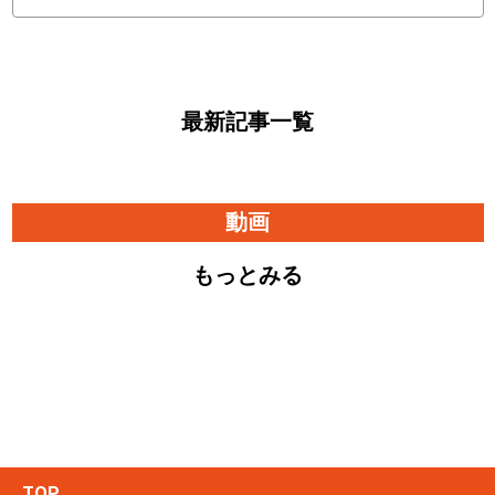
最新記事一覧
動画
もっとみる
TOP