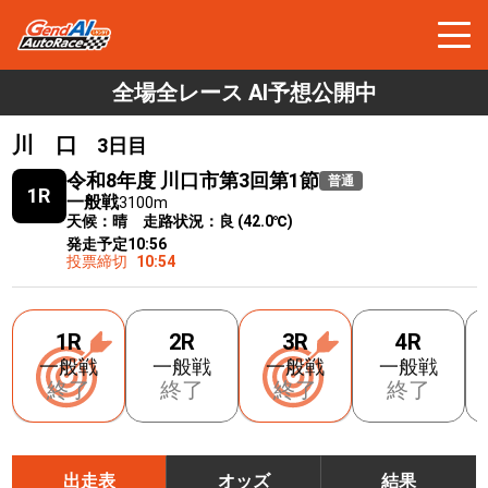
全場全レース AI予想公開中
川 口
3日目
令和8年度 川口市第3回第1節
普通
1R
一般戦
3100m
天候：晴 走路状況：良 (42.0℃)
発走予定
10:56
投票締切
10:54
1R
2R
3R
4R
一般戦
一般戦
一般戦
一般戦
終了
終了
終了
終了
出走表
オッズ
結果