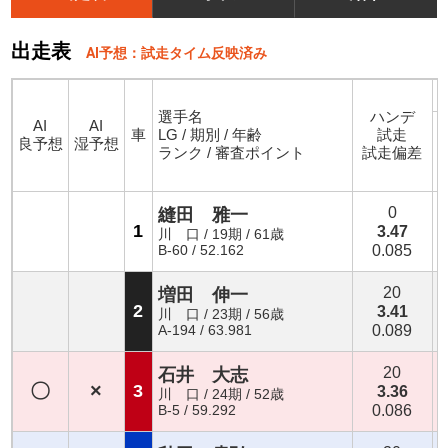
出走表
AI予想：試走タイム反映済み
選手名
ハンデ
AI
AI
車
LG / 期別 / 年齢
試走
良予想
湿予想
ランク / 審査ポイント
試走偏差
0
縫田 雅一
1
3.47
川 口 / 19期 / 61歳
B-60 / 52.162
0.085
20
増田 伸一
2
3.41
川 口 / 23期 / 56歳
A-194 / 63.981
0.089
20
石井 大志
〇
×
3
3.36
川 口 / 24期 / 52歳
B-5 / 59.292
0.086