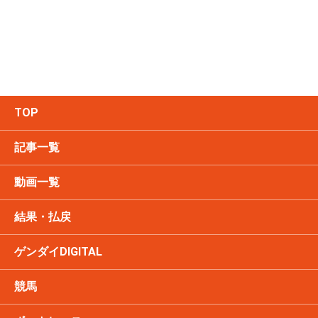
TOP
記事一覧
動画一覧
結果・払戻
ゲンダイDIGITAL
競馬