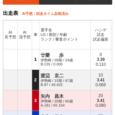
出走表
AI予想：試走タイム反映済み
選手名
ハンデ
AI
AI
車
LG / 期別 / 年齢
試走
良予想
湿予想
ランク / 審査ポイント
試走偏差
0
廿樂 歩
1
3.39
伊勢崎 / 39期 / 24歳
B-135 / 0.000
0.110
10
渡辺 京二
2
3.41
伊勢崎 / 15期 / 67歳
B-87 / 49.425
0.069
20
矢内 昌木
3
3.41
伊勢崎 / 20期 / 60歳
A-181 / 65.154
0.080