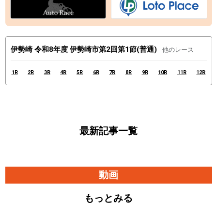
伊勢崎 令和8年度 伊勢崎市第2回第1節(普通)
他のレース
1R
2R
3R
4R
5R
6R
7R
8R
9R
10R
11R
12R
最新記事一覧
動画
もっとみる