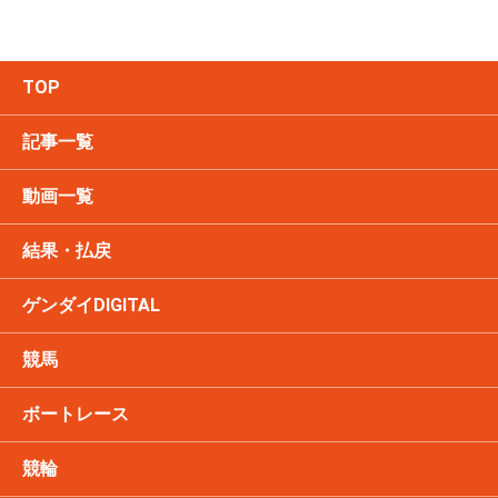
TOP
記事一覧
動画一覧
結果・払戻
ゲンダイDIGITAL
競馬
ボートレース
競輪