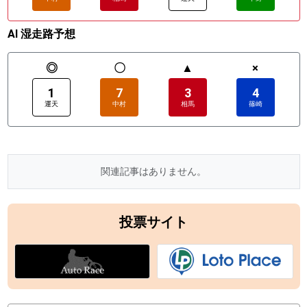
AI 湿走路予想
◎
〇
▲
×
1
7
3
4
運天
中村
相馬
篠崎
関連記事はありません。
投票サイト