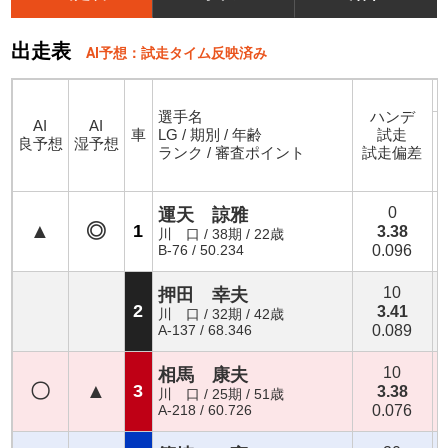
出走表
AI予想：試走タイム反映済み
選手名
ハンデ
AI
AI
車
LG / 期別 / 年齢
試走
良予想
湿予想
ランク / 審査ポイント
試走偏差
0
運天 諒雅
▲
◎
1
3.38
川 口 / 38期 / 22歳
B-76 / 50.234
0.096
10
押田 幸夫
2
3.41
川 口 / 32期 / 42歳
A-137 / 68.346
0.089
10
相馬 康夫
〇
▲
3
3.38
川 口 / 25期 / 51歳
A-218 / 60.726
0.076