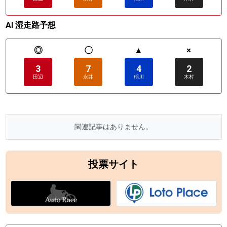
AI 湿走路予想
◎
〇
▲
×
3
7
4
2
田辺
永井
稲川
木村
関連記事はありません。
投票サイト