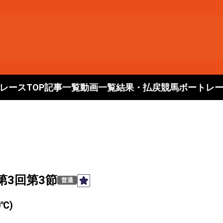
レースTOP
記事一覧
動画一覧
結果・払戻
競馬
ボートレ
第3回第3節
普通
℃)