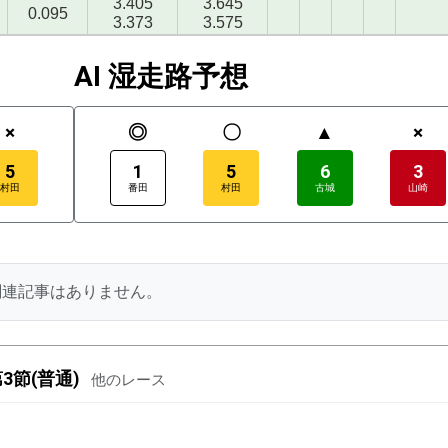
3.405
3.645
0.095
3.373
3.575
AI 湿走路予想
×
◎
〇
▲
×
5
1
5
6
3
村田
番田
村田
古城
山崎
関連記事はありません。
3節(普通)
他のレース