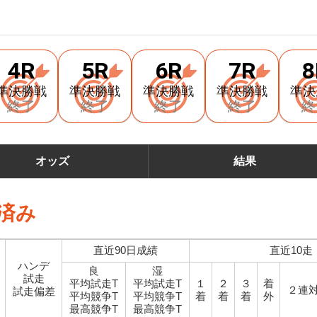
4R
5R
6R
7R
8
準決勝戦
準決勝戦
準決勝戦
準決勝戦
準決
終了
終了
終了
終了
終
オッズ
結果
済み
直近90日成績
直近10走
ハンデ
良
湿
試走
平均試走T
平均試走T
１
２
３
着
２連
試走偏差
平均競争T
平均競争T
着
着
着
外
最高競争T
最高競争T