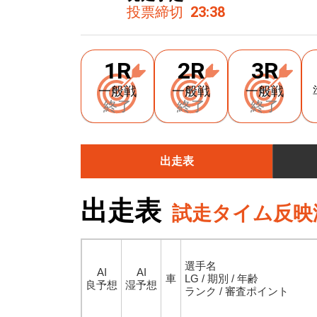
投票締切
23:38
1R
2R
3R
一般戦
一般戦
一般戦
終了
終了
終了
出走表
出走表
試走タイム反映
選手名
AI
AI
車
LG / 期別 / 年齢
良予想
湿予想
ランク / 審査ポイント