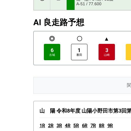
A-51 / 77.600
AI 良走路予想
◎
〇
▲
6
1
3
古城
番田
山崎
山 陽 令和8年度 山陽小野田市第3回第
1R
2R
3R
4R
5R
6R
7R
8R
9R