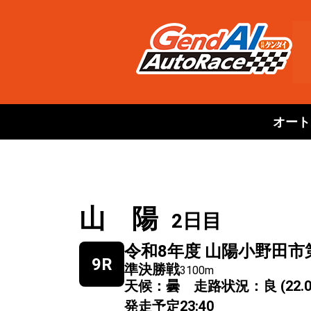
オート
山 陽
2日目
令和8年度 山陽小野田市
9R
準決勝戦
3100m
天候：曇 走路状況：良 (22.0
発走予定
23:40