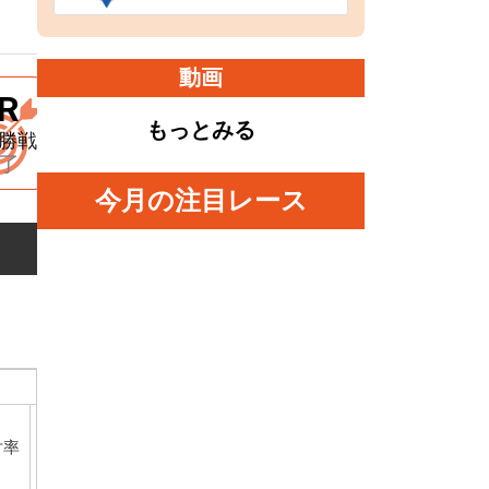
動画
R
9R
もっとみる
勝戦
準決勝戦
了
終了
今月の注目レース
直近90日成績
１
２
３
着
良
対率
３連対率
２連対率
３連対率
着
着
着
外
２連