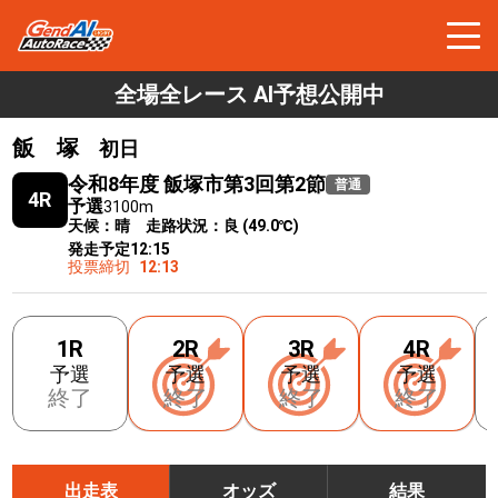
全場全レース AI予想公開中
飯 塚
初日
令和8年度 飯塚市第3回第2節
普通
4R
予選
3100m
天候：晴 走路状況：良 (49.0℃)
発走予定
12:15
投票締切
12:13
1R
2R
3R
4R
予選
予選
予選
予選
終了
終了
終了
終了
出走表
オッズ
結果