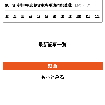
飯 塚 令和8年度 飯塚市第3回第2節(普通)
他のレース
1R
2R
3R
4R
5R
6R
7R
8R
9R
10R
11R
12R
最新記事一覧
動画
もっとみる