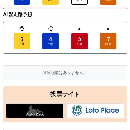
AI 湿走路予想
◎
〇
▲
×
5
4
3
7
石橋
中村
水本
松尾
関連記事はありません。
投票サイト