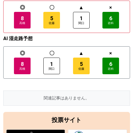
◎
〇
▲
×
8
5
1
6
高橋
佐藤
関口
岩科
AI 湿走路予想
◎
〇
▲
×
8
1
5
6
高橋
関口
佐藤
岩科
関連記事はありません。
投票サイト