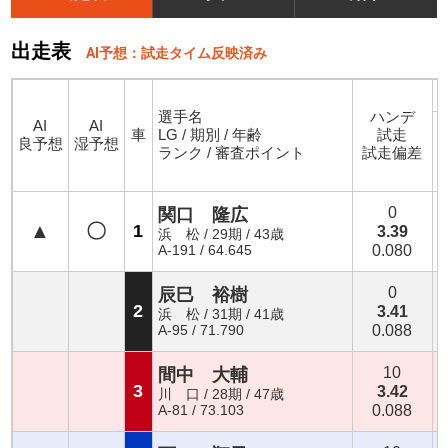
出走表
AI予想：試走タイム反映済み
選手名
ハンデ
AI
AI
車
LG / 期別 / 年齢
試走
良予想
湿予想
ランク / 審査ポイント
試走偏差
0
関口 隆広
▲
〇
1
3.39
浜 松 / 29期 / 43歳
A-191 / 64.645
0.080
0
辰巳 裕樹
2
3.41
浜 松 / 31期 / 41歳
A-95 / 71.790
0.088
10
間中 大輔
3
3.42
川 口 / 28期 / 47歳
A-81 / 73.103
0.088