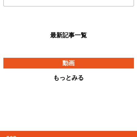
最新記事一覧
動画
もっとみる