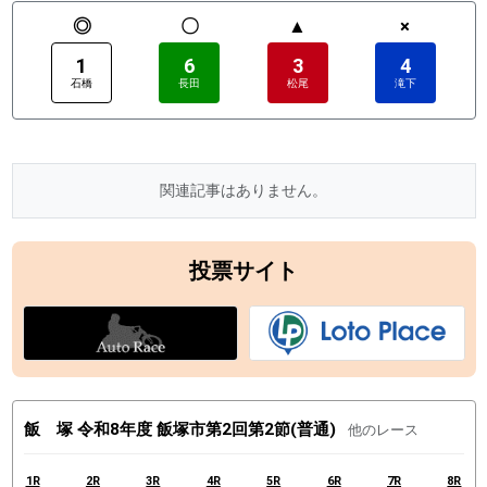
◎
〇
▲
×
1
6
3
4
石橋
長田
松尾
滝下
関連記事はありません。
投票サイト
飯 塚 令和8年度 飯塚市第2回第2節(普通)
他のレース
1R
2R
3R
4R
5R
6R
7R
8R