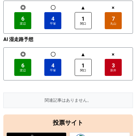
◎
〇
▲
×
6
4
1
7
渡辺
平塚
関口
丸山
AI 湿走路予想
◎
〇
▲
×
6
4
1
3
渡辺
平塚
関口
新井
関連記事はありません。
投票サイト