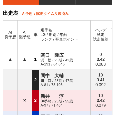
出走表
AI予想：試走タイム反映済み
選手名
ハンデ
AI
AI
車
LG / 期別 / 年齢
試走
良予想
湿予想
ランク / 審査ポイント
試走偏差
0
関口 隆広
▲
▲
1
3.42
浜 松 / 29期 / 42歳
A-191 / 64.645
0.083
10
間中 大輔
2
3.41
川 口 / 28期 / 47歳
A-81 / 73.103
0.092
10
新井 淳
×
3
3.42
伊勢崎 / 23期 / 55歳
A-97 / 71.464
0.079