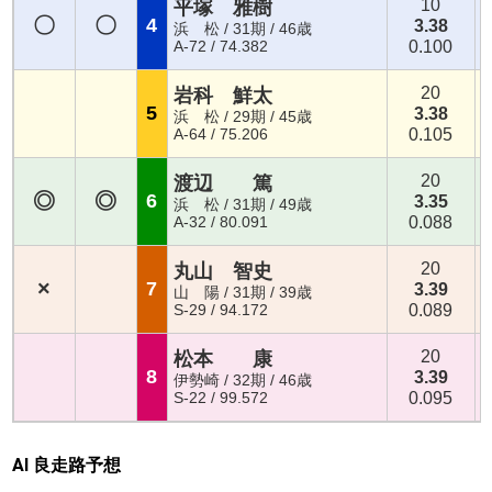
10
平塚 雅樹
〇
〇
4
3.38
浜 松 / 31期 / 46歳
A-72 / 74.382
0.100
20
岩科 鮮太
5
3.38
浜 松 / 29期 / 45歳
A-64 / 75.206
0.105
20
渡辺 篤
◎
◎
6
3.35
浜 松 / 31期 / 49歳
A-32 / 80.091
0.088
20
丸山 智史
×
7
3.39
山 陽 / 31期 / 39歳
S-29 / 94.172
0.089
20
松本 康
8
3.39
伊勢崎 / 32期 / 46歳
S-22 / 99.572
0.095
AI 良走路予想