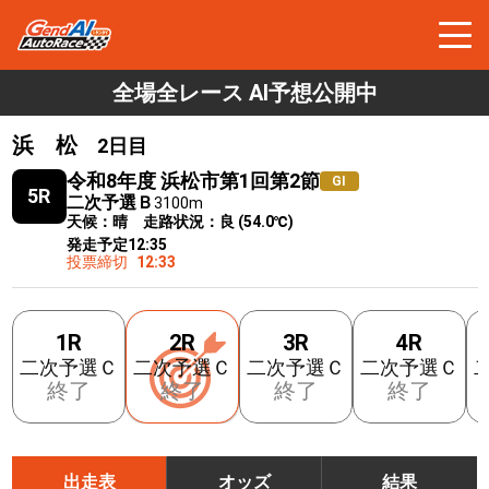
全場全レース AI予想公開中
浜 松
2日目
令和8年度 浜松市第1回第2節
GⅠ
5R
二次予選Ｂ
3100m
天候：晴 走路状況：良 (54.0℃)
発走予定
12:35
投票締切
12:33
1R
2R
3R
4R
二次予選Ｃ
二次予選Ｃ
二次予選Ｃ
二次予選Ｃ
終了
終了
終了
終了
出走表
オッズ
結果