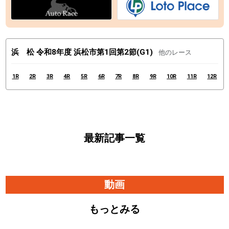
浜 松 令和8年度 浜松市第1回第2節(G1)
他のレース
1R
2R
3R
4R
5R
6R
7R
8R
9R
10R
11R
12R
最新記事一覧
動画
もっとみる