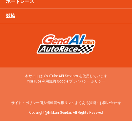
ボートレース
競輪
本サイトは YouTube API Services を使用しています
YouTube 利用規約
Google プライバシー ポリシー
サイト・ポリシー
個人情報
著作権
リンク
よくある質問・お問い合わせ
Copyright@Nikkan Gendai. All Rights Reseved