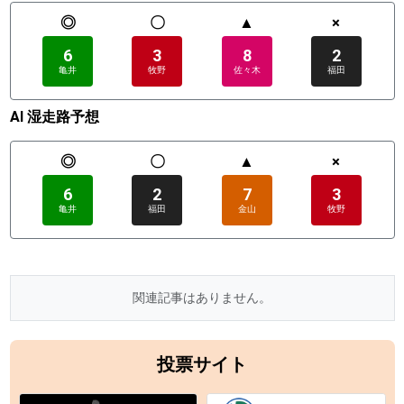
◎
〇
▲
×
6
3
8
2
亀井
牧野
佐々木
福田
AI 湿走路予想
◎
〇
▲
×
6
2
7
3
亀井
福田
金山
牧野
関連記事はありません。
投票サイト