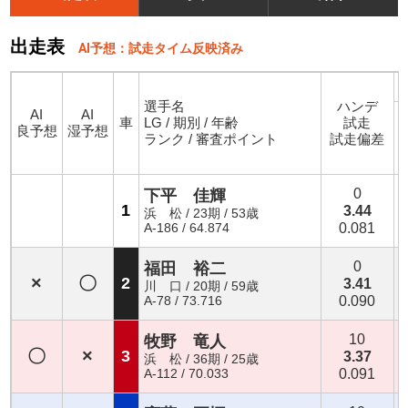
出走表
AI予想：試走タイム反映済み
選手名
ハンデ
AI
AI
車
LG / 期別 / 年齢
試走
良予想
湿予想
ランク / 審査ポイント
試走偏差
0
下平 佳輝
1
3.44
浜 松 / 23期 / 53歳
A-186 / 64.874
0.081
0
福田 裕二
×
〇
2
3.41
川 口 / 20期 / 59歳
A-78 / 73.716
0.090
10
牧野 竜人
〇
×
3
3.37
浜 松 / 36期 / 25歳
A-112 / 70.033
0.091