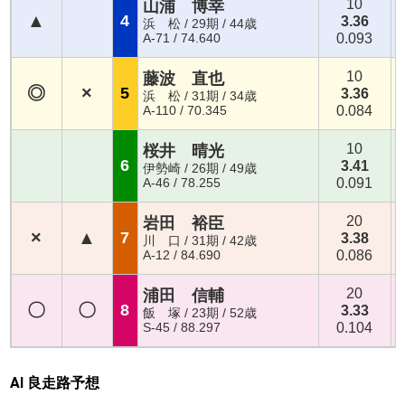
10
山浦 博幸
▲
4
3.36
浜 松 / 29期 / 44歳
A-71 / 74.640
0.093
10
藤波 直也
◎
×
5
3.36
浜 松 / 31期 / 34歳
A-110 / 70.345
0.084
10
桜井 晴光
6
3.41
伊勢崎 / 26期 / 49歳
A-46 / 78.255
0.091
20
岩田 裕臣
×
▲
7
3.38
川 口 / 31期 / 42歳
A-12 / 84.690
0.086
20
浦田 信輔
〇
〇
8
3.33
飯 塚 / 23期 / 52歳
S-45 / 88.297
0.104
AI 良走路予想