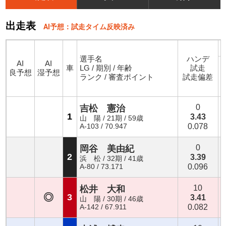
出走表
AI予想：試走タイム反映済み
選手名
ハンデ
AI
AI
車
LG / 期別 / 年齢
試走
良予想
湿予想
ランク / 審査ポイント
試走偏差
0
吉松 憲治
1
3.43
山 陽 / 21期 / 59歳
A-103 / 70.947
0.078
0
岡谷 美由紀
2
3.39
浜 松 / 32期 / 41歳
A-80 / 73.171
0.096
10
松井 大和
◎
3
3.41
山 陽 / 30期 / 46歳
A-142 / 67.911
0.082