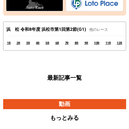
浜 松 令和8年度 浜松市第1回第2節(G1)
他のレース
1R
2R
3R
4R
5R
6R
7R
8R
9R
10R
11R
12R
最新記事一覧
動画
もっとみる