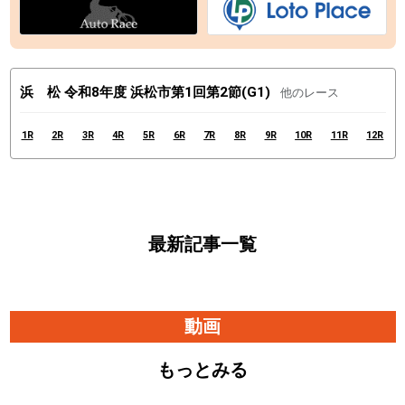
浜 松 令和8年度 浜松市第1回第2節(G1)
他のレース
1R
2R
3R
4R
5R
6R
7R
8R
9R
10R
11R
12R
最新記事一覧
動画
もっとみる