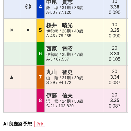
10
中尾 貴志
◎
4
3.36
飯 塚 / 31期 / 36歳
A-53 / 77.120
0.090
10
桜井 晴光
×
×
5
3.35
伊勢崎 / 26期 / 49歳
A-46 / 78.255
0.090
20
西原 智昭
6
3.33
伊勢崎 / 28期 / 47歳
A-3 / 87.537
0.105
20
丸山 智史
▲
7
3.34
山 陽 / 31期 / 39歳
S-29 / 94.172
0.087
20
伊藤 信夫
8
3.35
浜 松 / 24期 / 53歳
S-21 / 103.820
0.087
AI 良走路予想
的中