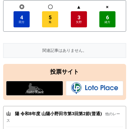
◎
〇
▲
×
4
5
3
6
田方
角
矢野
緒方
関連記事はありません。
投票サイト
山 陽 令和8年度 山陽小野田市第3回第2節(普通)
他のレー
ス