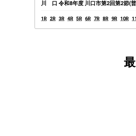
川 口 令和8年度 川口市第2回第2節(普
1R
2R
3R
4R
5R
6R
7R
8R
9R
10R
1
最