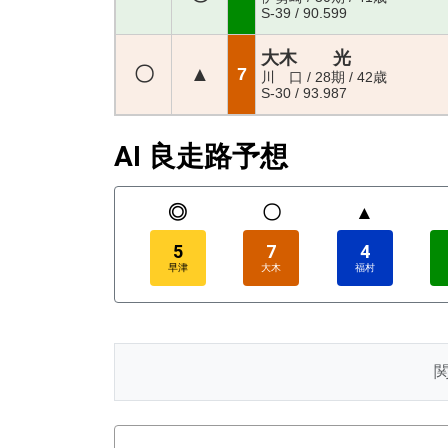
S-39 / 90.599
大木 光
〇
▲
7
川 口 / 28期 / 42歳
S-30 / 93.987
AI 良走路予想
◎
〇
▲
5
7
4
早津
大木
福村