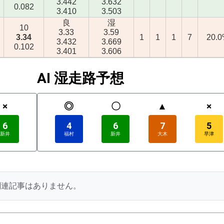
3.442
3.632
0.082
3.410
3.503
良
湿
10
3.33
3.59
3.34
1
1
1
7
20.
3.432
3.669
0.102
3.401
3.606
AI 湿走路予想
×
◎
〇
▲
×
6
4
6
7
5
新井
福村
新井
大木
早津
関連記事はありません。