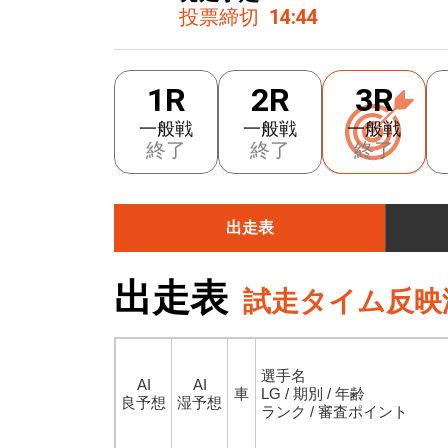
投票締切
14:44
1R
2R
3R
一般戦
一般戦
一般戦
終了
終了
終了
出走表
出走表
試走タイム反映
選手名
AI
AI
車
LG / 期別 / 年齢
良予想
湿予想
ランク / 審査ポイント