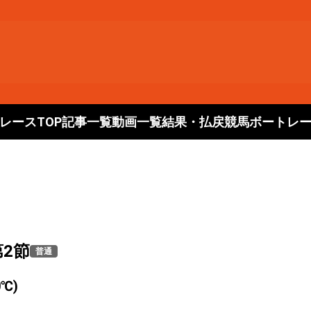
レースTOP
記事一覧
動画一覧
結果・払戻
競馬
ボートレ
第2節
普通
℃)