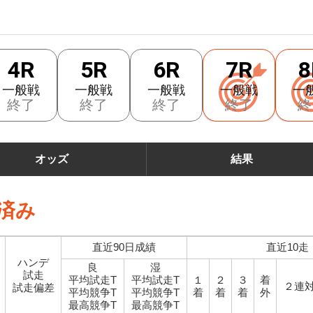
4R
5R
6R
7R
8
一般戦
一般戦
一般戦
一般戦
一
終了
終了
終了
終了
終
オッズ
結果
済み
直近90日成績
直近10走
ハンデ
良
湿
試走
平均試走T
平均試走T
１
２
３
着
２連
試走偏差
平均競争T
平均競争T
着
着
着
外
最高競争T
最高競争T