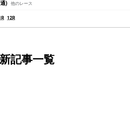
通)
他のレース
1R
12R
新記事一覧