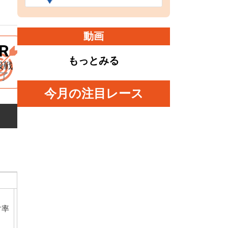
動画
R
9R
10R
11R
12R
もっとみる
般戦
特別一般戦
選抜戦
特別選抜戦
優勝戦
了
終了
終了
終了
終了
今月の注目レース
直近90日成績
１
２
３
着
良
対率
３連対率
２連対率
３連対率
着
着
着
外
２連