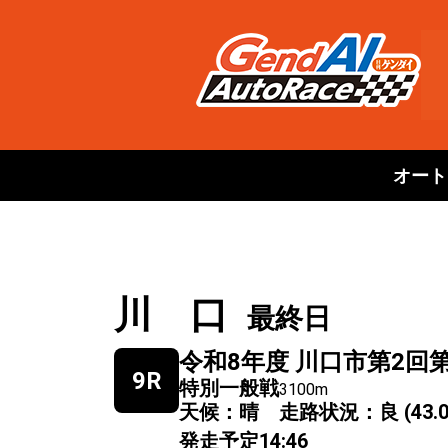
オート
川 口
最終日
令和8年度 川口市第2回
9R
特別一般戦
3100m
天候：晴 走路状況：良 (43.0
発走予定
14:46