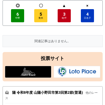
◎
〇
▲
×
6
5
3
4
中野
青木
畦坪
日名子
関連記事はありません。
投票サイト
山 陽 令和8年度 山陽小野田市第3回第2節(普通)
他のレー
ス