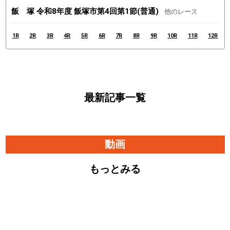
飯 塚 令和8年度 飯塚市第4回第1節(普通)
他のレース
1R
2R
3R
4R
5R
6R
7R
8R
9R
10R
11R
12R
最新記事一覧
動画
もっとみる