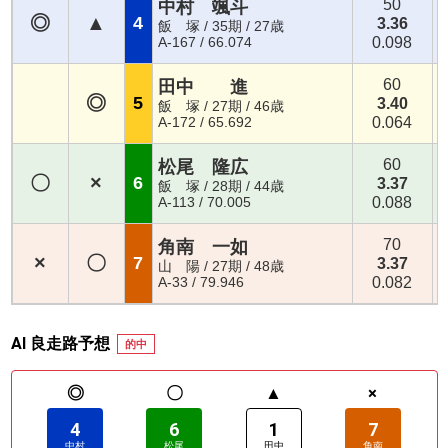
50
中村 颯斗
◎
▲
4
3.36
飯 塚 / 35期 / 27歳
A-167 / 66.074
0.098
60
田中 進
◎
5
3.40
飯 塚 / 27期 / 46歳
A-172 / 65.692
0.064
60
松尾 隆広
〇
×
6
3.37
飯 塚 / 28期 / 44歳
A-113 / 70.005
0.088
70
角南 一如
×
〇
7
3.37
山 陽 / 27期 / 48歳
A-33 / 79.946
0.082
AI 良走路予想
的中
◎
〇
▲
×
4
6
1
7
中村
松尾
田中
角南