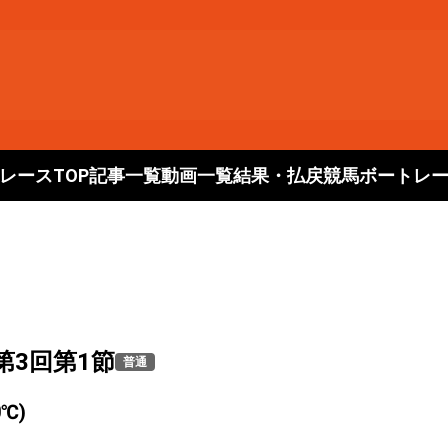
レースTOP
記事一覧
動画一覧
結果・払戻
競馬
ボートレ
第3回第1節
普通
℃)