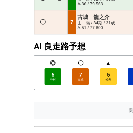
A-36 / 79.563
古城 龍之介
〇
7
山 陽 / 34期 / 31歳
A-51 / 77.600
AI 良走路予想
◎
〇
▲
6
7
5
中村
古城
松井