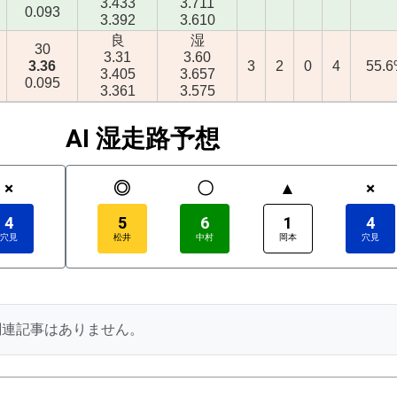
3.433
3.711
0.093
3.392
3.610
良
湿
30
3.31
3.60
3.36
3
2
0
4
55.
3.405
3.657
0.095
3.361
3.575
AI 湿走路予想
×
◎
〇
▲
×
4
5
6
1
4
穴見
松井
中村
岡本
穴見
関連記事はありません。