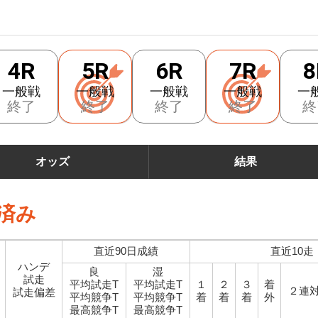
4R
5R
6R
7R
8
一般戦
一般戦
一般戦
一般戦
一
終了
終了
終了
終了
終
オッズ
結果
済み
直近90日成績
直近10走
ハンデ
良
湿
試走
平均試走T
平均試走T
１
２
３
着
２連
試走偏差
平均競争T
平均競争T
着
着
着
外
最高競争T
最高競争T