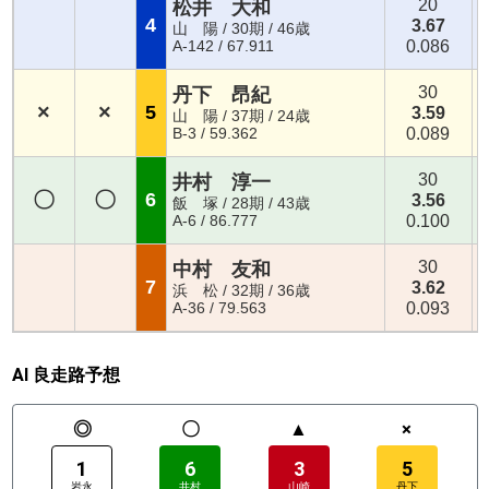
20
松井 大和
4
3.67
山 陽 / 30期 / 46歳
A-142 / 67.911
0.086
30
丹下 昂紀
×
×
5
3.59
山 陽 / 37期 / 24歳
B-3 / 59.362
0.089
30
井村 淳一
〇
〇
6
3.56
飯 塚 / 28期 / 43歳
A-6 / 86.777
0.100
30
中村 友和
7
3.62
浜 松 / 32期 / 36歳
A-36 / 79.563
0.093
AI 良走路予想
◎
〇
▲
×
1
6
3
5
岩永
井村
山崎
丹下