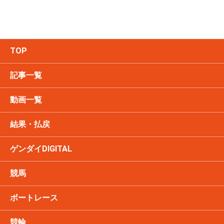
TOP
記事一覧
動画一覧
結果・払戻
ゲンダイDIGITAL
競馬
ボートレース
競輪