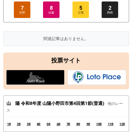
7
8
5
2
矢野
佐藤
三宅
西崎
関連記事はありません。
投票サイト
山 陽 令和8年度 山陽小野田市第4回第1節(普通)
他のレー
ス
1R
2R
3R
4R
5R
6R
7R
8R
9R
10R
11R
12R