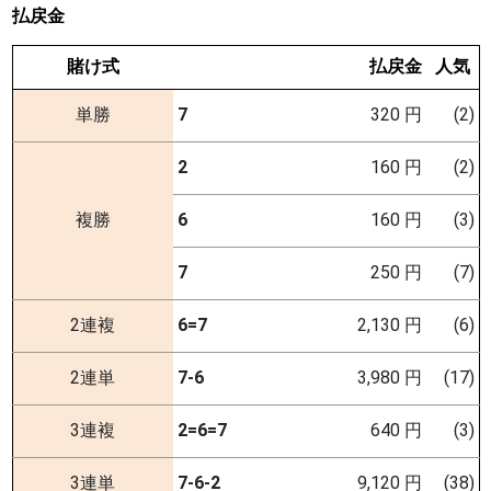
払戻金
賭け式
払戻金
人気
単勝
7
320 円
(2)
2
160 円
(2)
複勝
6
160 円
(3)
7
250 円
(7)
2連複
6=7
2,130 円
(6)
2連単
7-6
3,980 円
(17)
3連複
2=6=7
640 円
(3)
3連単
7-6-2
9,120 円
(38)