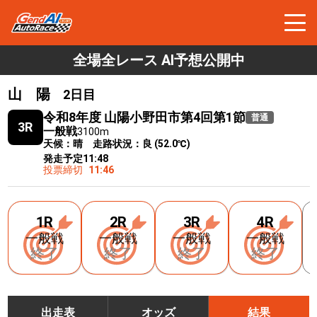
全場全レース AI予想公開中
山 陽
2日目
令和8年度 山陽小野田市第4回第1節
普通
3R
一般戦
3100m
天候：晴 走路状況：良 (52.0℃)
発走予定
11:48
投票締切
11:46
1R
2R
3R
4R
一般戦
一般戦
一般戦
一般戦
終了
終了
終了
終了
出走表
オッズ
結果