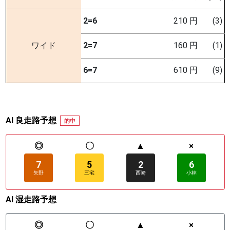
2=6
210 円
(3)
ワイド
2=7
160 円
(1)
6=7
610 円
(9)
AI 良走路予想
的中
◎
〇
▲
×
7
5
2
6
矢野
三宅
西崎
小林
AI 湿走路予想
◎
〇
▲
×