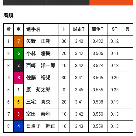
着順
選手名
着
車
H
試走T
競争T
ST
異
矢野 正剛
1
7
30
3.40
3.482
0.12
小林 悠樹
2
6
20
3.42
3.506
0.11
西崎 洋一郎
3
2
10
3.42
3.524
0.13
佐藤 裕児
4
8
30
3.41
3.505
0.20
原 菊太郎
5
1
0
3.46
3.555
0.23
三宅 真央
6
5
20
3.41
3.538
0.19
室田 泰利
7
3
10
3.42
3.550
0.13
日名子 幹正
8
4
10
3.43
3.559
0.13