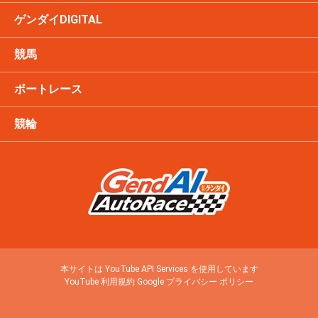
ゲンダイDIGITAL
競馬
ボートレース
競輪
本サイトは YouTube API Services を使用しています
YouTube 利用規約
Google プライバシー ポリシー