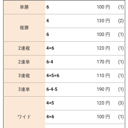
単勝
6
100 円
(1)
4
130 円
(2)
複勝
6
100 円
(1)
2連複
4=6
120 円
(1)
2連単
6-4
170 円
(1)
3連複
4=5=6
110 円
(1)
3連単
6-4-5
190 円
(1)
4=5
120 円
(3)
ワイド
4=6
100 円
(1)