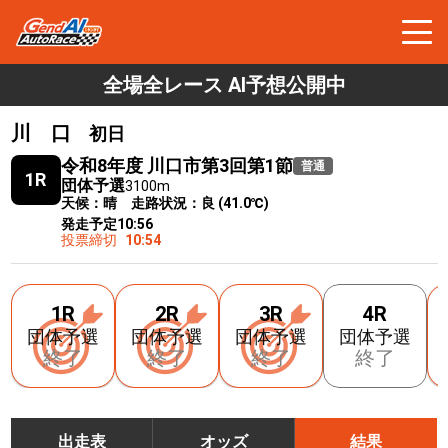
全場全レース AI予想公開中
川 口
初日
令和8年度 川口市第3回第1節
普通
1R
団体予選
3100m
天候：晴 走路状況：良 (41.0℃)
発走予定
10:56
投票締切
10:54
1R
2R
3R
4R
団体予選
団体予選
団体予選
団体予選
終了
終了
終了
終了
出走表
オッズ
結果