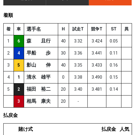
着順
選手名
着
車
H
試走T
競争T
ST
異
森 且行
1
6
40
3.32
3.424
0.05
早船 歩
2
4
30
3.36
3.441
0.11
影山 伸
3
5
40
3.35
3.433
0.16
清水 雄平
4
1
0
3.38
3.490
0.15
福田 裕二
5
2
20
3.40
3.481
0.14
相馬 康夫
3
20
-
払戻金
賭け式
払戻金
人気