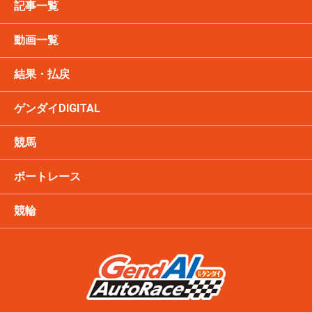
記事一覧
動画一覧
結果・払戻
ゲンダイDIGITAL
競馬
ボートレース
競輪