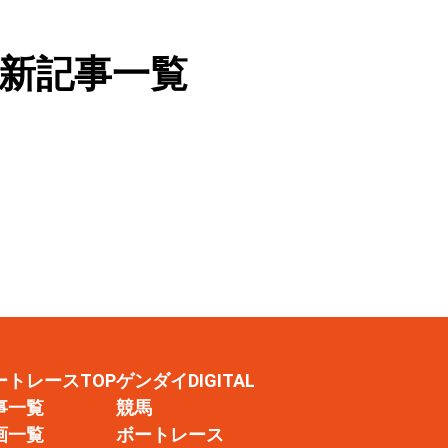
新記事一覧
ートレースTOP
ゲンダイDIGITAL
事一覧
競馬
画一覧
ボートレース