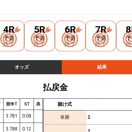
4R
5R
6R
7R
8
予選
予選
予選
予選
予
終了
終了
終了
終了
終
オッズ
結果
払戻金
賭け式
T
競争T
ST
異
3.781
0.08
単勝
2
3.788
0.12
2