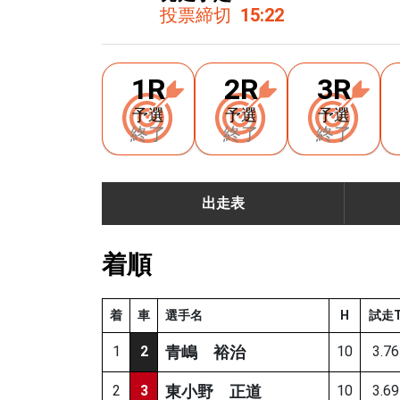
投票締切
15:22
1R
2R
3R
予選
予選
予選
終了
終了
終了
出走表
着順
着
車
選手名
H
試走
1
2
青嶋 裕治
10
3.76
2
3
東小野 正道
10
3.69