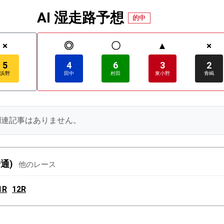
AI 湿走路予想
的中
×
◎
〇
▲
×
5
4
6
3
2
浜野
田中
村田
東小野
青嶋
関連記事はありません。
通)
他のレース
1R
12R