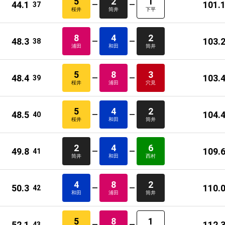
5
2
1
44.1
101.
37
桜井
筒井
下平
8
4
2
48.3
103.
38
浦田
和田
筒井
5
8
3
48.4
103.
39
桜井
浦田
穴見
5
4
2
48.5
104.
40
桜井
和田
筒井
2
4
6
49.8
109.
41
筒井
和田
西村
4
8
2
50.3
110.
42
和田
浦田
筒井
5
8
1
52.1
112.
43