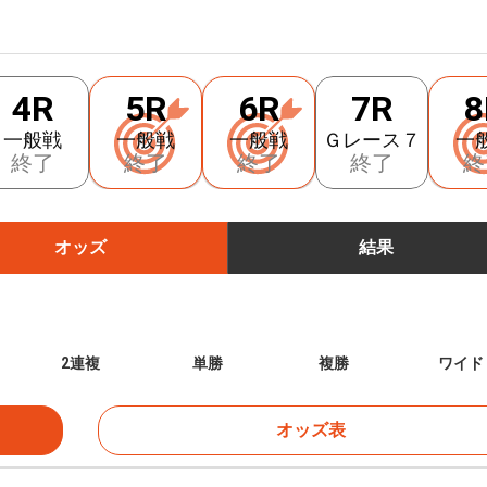
4R
5R
6R
7R
8
一般戦
一般戦
一般戦
Ｇレース７
一
終了
終了
終了
終了
終
オッズ
結果
2連複
単勝
複勝
ワイド
オッズ表