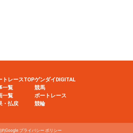
ートレースTOP
ゲンダイDIGITAL
事一覧
競馬
画一覧
ボートレース
果・払戻
競輪
規約
Google プライバシー ポリシー