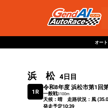
オート
浜 松
4日目
令和8年度 浜松市第1回
1R
一般戦
3100m
天候：晴 走路状況：風 (35.0
発走予定
10:39