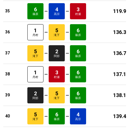
6
4
3
119.9
35
篠原
高宗
村瀬
1
5
6
136.3
36
丹村
滝下
篠原
5
2
6
136.7
37
滝下
阿部
篠原
1
3
6
137.1
38
丹村
村瀬
篠原
2
5
6
138.1
39
阿部
滝下
篠原
5
6
4
139.4
40
滝下
篠原
高宗