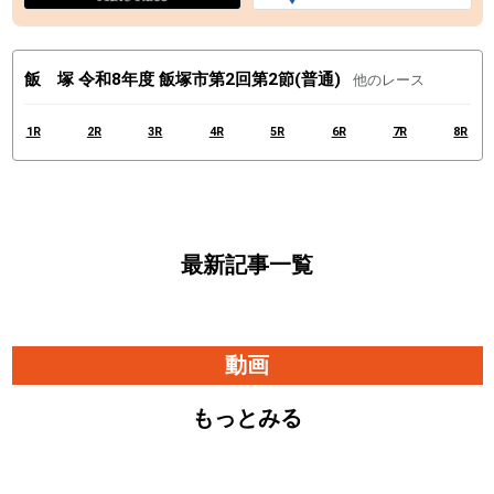
飯 塚 令和8年度 飯塚市第2回第2節(普通)
他のレース
1R
2R
3R
4R
5R
6R
7R
8R
最新記事一覧
動画
もっとみる