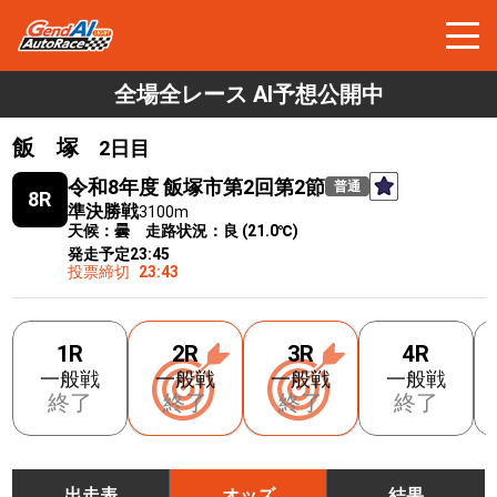
全場全レース AI予想公開中
飯 塚
2日目
令和8年度 飯塚市第2回第2節
普通
8R
準決勝戦
3100m
天候：曇 走路状況：良 (21.0℃)
発走予定
23:45
投票締切
23:43
1R
2R
3R
4R
一般戦
一般戦
一般戦
一般戦
終了
終了
終了
終了
出走表
オッズ
結果