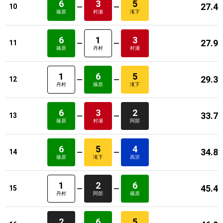
6
3
5
27.4
10
篠原
村瀬
滝下
6
1
3
27.9
11
篠原
丹村
村瀬
1
6
5
29.3
12
丹村
篠原
滝下
6
3
2
33.7
13
篠原
村瀬
阿部
6
5
4
34.8
14
篠原
滝下
高宗
1
2
6
45.4
15
丹村
阿部
篠原
2
6
5