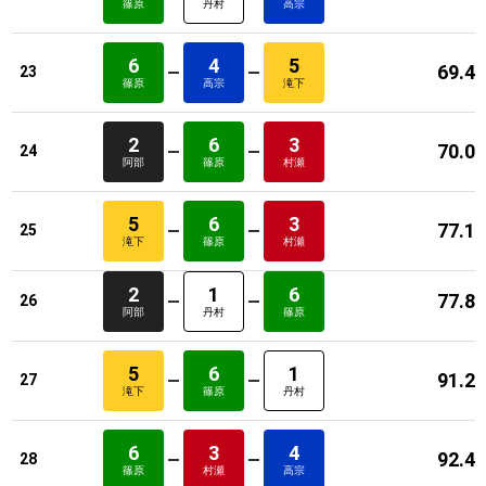
篠原
丹村
高宗
6
4
5
69.4
23
篠原
高宗
滝下
2
6
3
70.0
24
阿部
篠原
村瀬
5
6
3
77.1
25
滝下
篠原
村瀬
2
1
6
77.8
26
阿部
丹村
篠原
5
6
1
91.2
27
滝下
篠原
丹村
6
3
4
92.4
28
篠原
村瀬
高宗