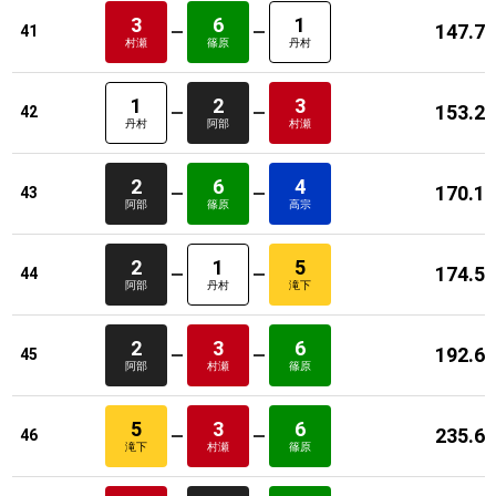
3
6
1
147.7
41
村瀬
篠原
丹村
1
2
3
153.2
42
丹村
阿部
村瀬
2
6
4
170.1
43
阿部
篠原
高宗
2
1
5
174.5
44
阿部
丹村
滝下
2
3
6
192.6
45
阿部
村瀬
篠原
5
3
6
235.6
46
滝下
村瀬
篠原