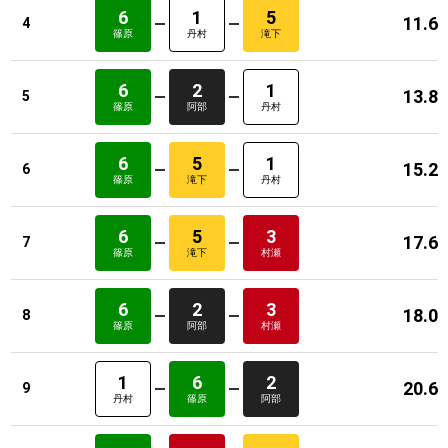
6
1
5
11.6
4
篠原
丹村
滝下
6
2
1
13.8
5
篠原
阿部
丹村
6
5
1
15.2
6
篠原
滝下
丹村
6
5
3
17.6
7
篠原
滝下
村瀬
6
2
3
18.0
8
篠原
阿部
村瀬
1
6
2
20.6
9
丹村
篠原
阿部