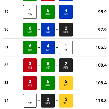
1
6
4
95.9
29
丹村
篠原
高宗
6
4
2
97.9
30
篠原
高宗
阿部
6
4
1
105.5
31
篠原
高宗
丹村
3
6
2
108.4
32
村瀬
篠原
阿部
3
6
5
108.4
33
村瀬
篠原
滝下
1
2
5
118.8
34
丹村
阿部
滝下