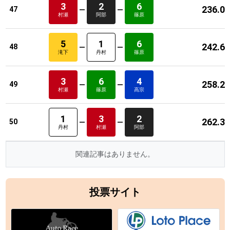
3
2
6
236.0
47
村瀬
阿部
篠原
5
1
6
242.6
48
滝下
丹村
篠原
3
6
4
258.2
49
村瀬
篠原
高宗
1
3
2
262.3
50
丹村
村瀬
阿部
関連記事はありません。
投票サイト