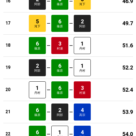
46.9
16
阿部
篠原
滝下
5
6
2
49.7
17
滝下
篠原
阿部
6
3
1
51.6
18
篠原
村瀬
丹村
2
6
1
52.2
19
阿部
篠原
丹村
1
6
3
52.4
20
丹村
篠原
村瀬
6
2
4
53.9
21
篠原
阿部
高宗
6
1
4
54.0
22