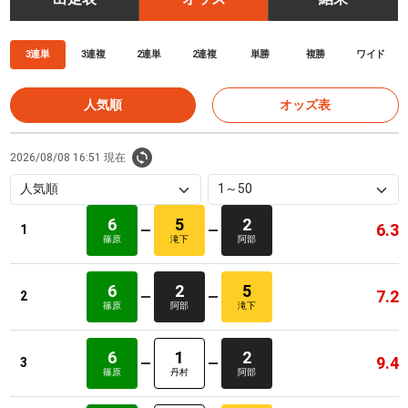
3連単
3連複
2連単
2連複
単勝
複勝
ワイド
人気順
オッズ表
2026/08/08 16:51 現在
6
5
2
6.3
1
篠原
滝下
阿部
6
2
5
7.2
2
篠原
阿部
滝下
6
1
2
9.4
3
篠原
丹村
阿部