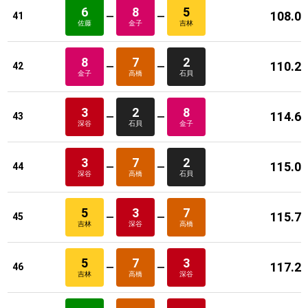
6
8
5
108.0
41
佐藤
金子
吉林
8
7
2
110.2
42
金子
高橋
石貝
3
2
8
114.6
43
深谷
石貝
金子
3
7
2
115.0
44
深谷
高橋
石貝
5
3
7
115.7
45
吉林
深谷
高橋
5
7
3
117.2
46
吉林
高橋
深谷