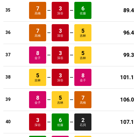
7
3
6
89.4
35
高橋
深谷
佐藤
7
3
5
96.4
36
高橋
深谷
吉林
8
3
5
99.3
37
金子
深谷
吉林
5
3
8
101.1
38
吉林
深谷
金子
8
5
7
106.0
39
金子
吉林
高橋
3
6
2
107.1
40
深谷
佐藤
石貝