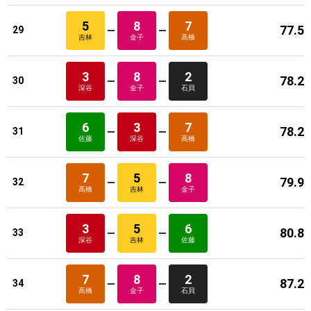
5
8
7
77.5
29
吉林
金子
高橋
3
8
2
78.2
30
深谷
金子
石貝
6
3
7
78.2
31
佐藤
深谷
高橋
7
5
8
79.9
32
高橋
吉林
金子
3
5
6
80.8
33
深谷
吉林
佐藤
7
8
2
87.2
34
高橋
金子
石貝