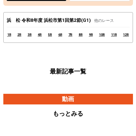
浜 松 令和8年度 浜松市第1回第2節(G1)
他のレース
1R
2R
3R
4R
5R
6R
7R
8R
9R
10R
11R
12R
最新記事一覧
動画
もっとみる