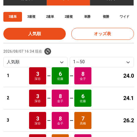
3連単
3連複
2連単
2連複
単勝
複勝
ワイド
人気順
オッズ表
2026/08/07 16:34 現在
3
6
8
24.0
1
深谷
佐藤
金子
3
8
6
24.1
2
深谷
金子
佐藤
3
8
7
26.2
3
深谷
金子
高橋