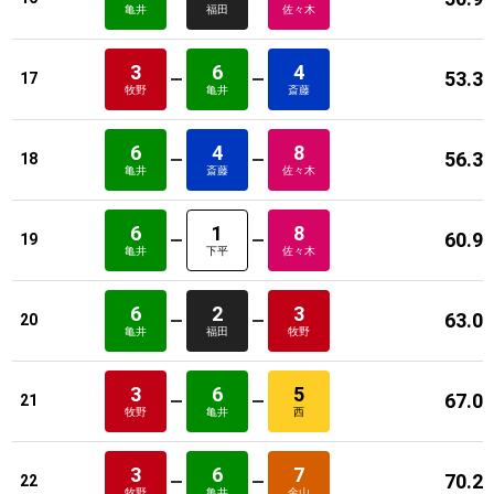
亀井
福田
佐々木
3
6
4
53.3
17
牧野
亀井
斎藤
6
4
8
56.3
18
亀井
斎藤
佐々木
6
1
8
60.9
19
亀井
下平
佐々木
6
2
3
63.0
20
亀井
福田
牧野
3
6
5
67.0
21
牧野
亀井
西
3
6
7
70.2
22
牧野
亀井
金山