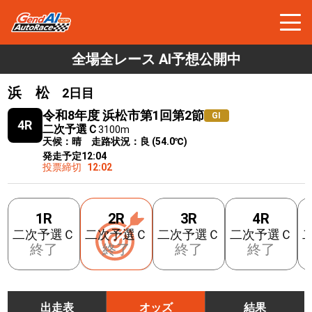
全場全レース AI予想公開中
浜 松
2日目
令和8年度 浜松市第1回第2節
GⅠ
4R
二次予選Ｃ
3100m
天候：晴 走路状況：良 (54.0℃)
発走予定
12:04
投票締切
12:02
1R
2R
3R
4R
二次予選Ｃ
二次予選Ｃ
二次予選Ｃ
二次予選Ｃ
終了
終了
終了
終了
出走表
オッズ
結果