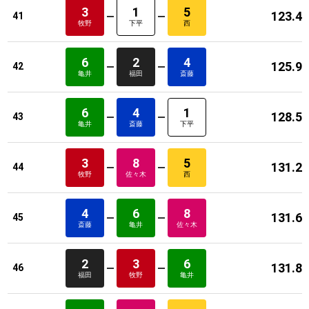
3
1
5
123.4
41
牧野
下平
西
6
2
4
125.9
42
亀井
福田
斎藤
6
4
1
128.5
43
亀井
斎藤
下平
3
8
5
131.2
44
牧野
佐々木
西
4
6
8
131.6
45
斎藤
亀井
佐々木
2
3
6
131.8
46
福田
牧野
亀井