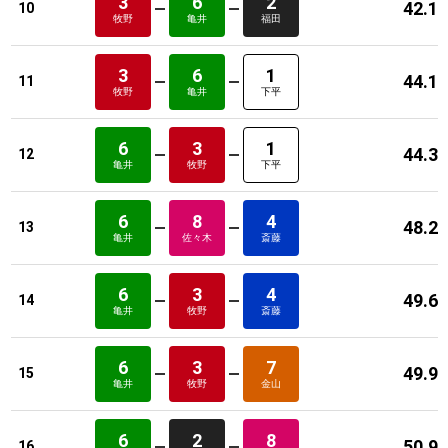
3
6
2
42.1
10
牧野
亀井
福田
3
6
1
44.1
11
牧野
亀井
下平
6
3
1
44.3
12
亀井
牧野
下平
6
8
4
48.2
13
亀井
佐々木
斎藤
6
3
4
49.6
14
亀井
牧野
斎藤
6
3
7
49.9
15
亀井
牧野
金山
6
2
8
50.9
16