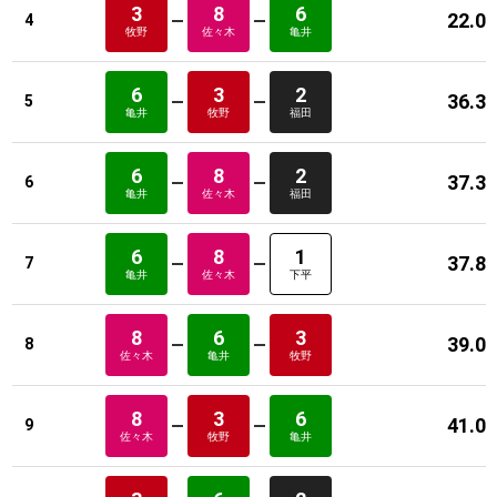
3
8
6
22.0
4
牧野
佐々木
亀井
6
3
2
36.3
5
亀井
牧野
福田
6
8
2
37.3
6
亀井
佐々木
福田
6
8
1
37.8
7
亀井
佐々木
下平
8
6
3
39.0
8
佐々木
亀井
牧野
8
3
6
41.0
9
佐々木
牧野
亀井