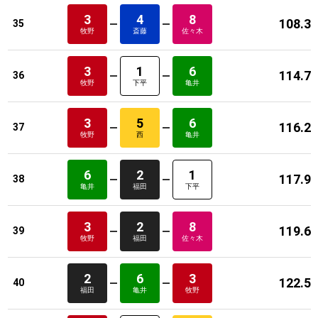
3
4
8
108.3
35
牧野
斎藤
佐々木
3
1
6
114.7
36
牧野
下平
亀井
3
5
6
116.2
37
牧野
西
亀井
6
2
1
117.9
38
亀井
福田
下平
3
2
8
119.6
39
牧野
福田
佐々木
2
6
3
122.5
40
福田
亀井
牧野