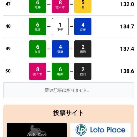
6
8
5
132.0
47
亀井
佐々木
西
6
1
4
134.7
48
亀井
下平
斎藤
6
4
2
137.4
49
亀井
斎藤
福田
8
6
2
138.6
50
佐々木
亀井
福田
関連記事はありません。
投票サイト