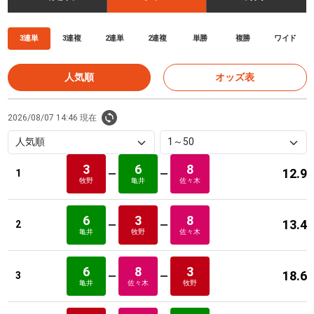
3連単
3連複
2連単
2連複
単勝
複勝
ワイド
人気順
オッズ表
2026/08/07 14:46 現在
3
6
8
12.9
1
牧野
亀井
佐々木
6
3
8
13.4
2
亀井
牧野
佐々木
6
8
3
18.6
3
亀井
佐々木
牧野