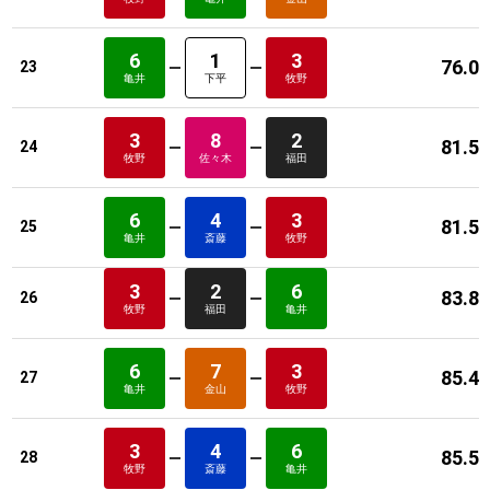
6
1
3
76.0
23
亀井
下平
牧野
3
8
2
81.5
24
牧野
佐々木
福田
6
4
3
81.5
25
亀井
斎藤
牧野
3
2
6
83.8
26
牧野
福田
亀井
6
7
3
85.4
27
亀井
金山
牧野
3
4
6
85.5
28
牧野
斎藤
亀井