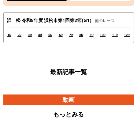
浜 松 令和8年度 浜松市第1回第2節(G1)
他のレース
1R
2R
3R
4R
5R
6R
7R
8R
9R
10R
11R
12R
最新記事一覧
動画
もっとみる