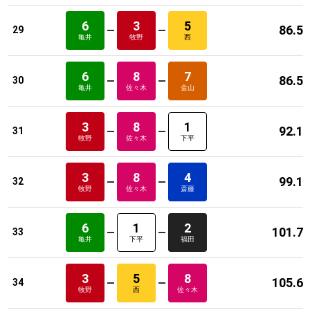
6
3
5
86.5
29
亀井
牧野
西
6
8
7
86.5
30
亀井
佐々木
金山
3
8
1
92.1
31
牧野
佐々木
下平
3
8
4
99.1
32
牧野
佐々木
斎藤
6
1
2
101.7
33
亀井
下平
福田
3
5
8
105.6
34
牧野
西
佐々木