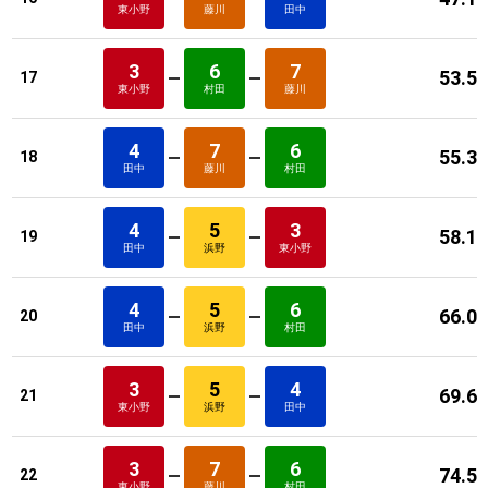
東小野
藤川
田中
3
6
7
53.5
17
東小野
村田
藤川
4
7
6
55.3
18
田中
藤川
村田
4
5
3
58.1
19
田中
浜野
東小野
4
5
6
66.0
20
田中
浜野
村田
3
5
4
69.6
21
東小野
浜野
田中
3
7
6
74.5
22
東小野
藤川
村田