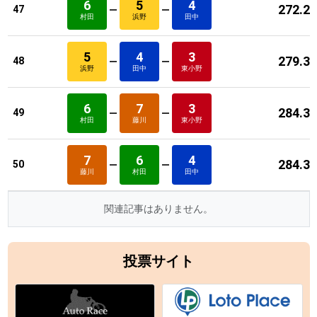
6
5
4
272.2
47
村田
浜野
田中
5
4
3
279.3
48
浜野
田中
東小野
6
7
3
284.3
49
村田
藤川
東小野
7
6
4
284.3
50
藤川
村田
田中
関連記事はありません。
投票サイト