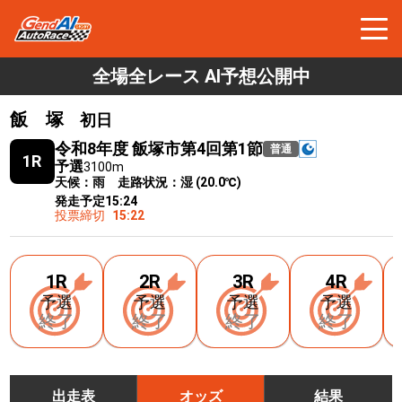
全場全レース AI予想公開中
飯 塚
初日
令和8年度 飯塚市第4回第1節
普通
1R
予選
3100m
天候：雨 走路状況：湿 (20.0℃)
発走予定
15:24
投票締切
15:22
1R
2R
3R
4R
予選
予選
予選
予選
終了
終了
終了
終了
出走表
オッズ
結果