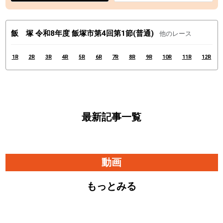
飯 塚 令和8年度 飯塚市第4回第1節(普通)
他のレース
1R
2R
3R
4R
5R
6R
7R
8R
9R
10R
11R
12R
最新記事一覧
動画
もっとみる