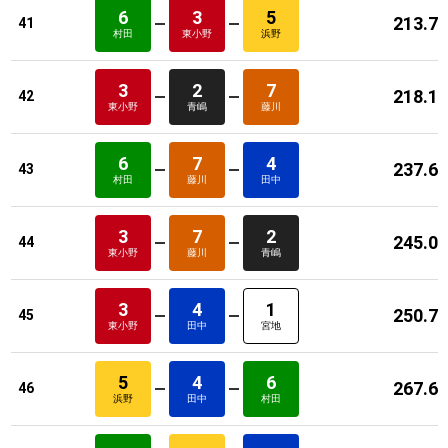
6
3
5
213.7
41
村田
東小野
浜野
3
2
7
218.1
42
東小野
青嶋
藤川
6
7
4
237.6
43
村田
藤川
田中
3
7
2
245.0
44
東小野
藤川
青嶋
3
4
1
250.7
45
東小野
田中
宮地
5
4
6
267.6
46
浜野
田中
村田