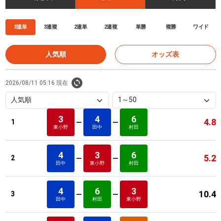
3連単
3連複
2連単
2連複
単勝
複勝
ワイド
人気順
オッズ表
2026/08/11 05:16 現在
3
4
6
4.8
1
東小野
田中
村田
4
3
6
5.2
2
田中
東小野
村田
4
6
3
10.4
3
田中
村田
東小野